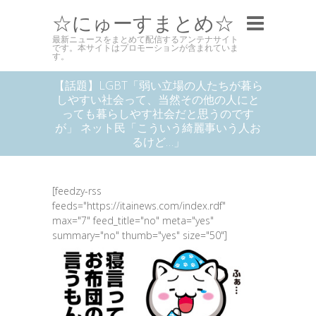
☆にゅーすまとめ☆
最新ニュースをまとめて配信するアンテナサイト
です。本サイトはプロモーションが含まれていま
す。
【話題】LGBT「弱い立場の人たちが暮ら
しやすい社会って、当然その他の人にと
っても暮らしやす社会だと思うのです
が」 ネット民「こういう綺麗事いう人お
るけど…」
[feedzy-rss
feeds="https://itainews.com/index.rdf"
max="7" feed_title="no" meta="yes"
summary="no" thumb="yes" size="50"]