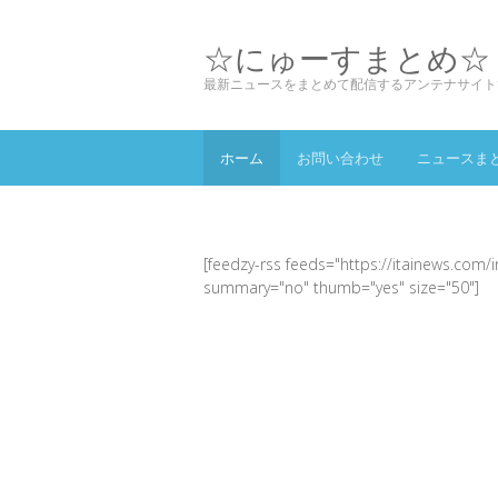
☆にゅーすまとめ☆
最新ニュースをまとめて配信するアンテナサイト
ホーム
お問い合わせ
ニュースま
[feedzy-rss feeds="https://itainews.com/
summary="no" thumb="yes" size="50"]