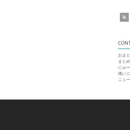
CON
おまと
まと
にゅ
痛いニュ
ニュ