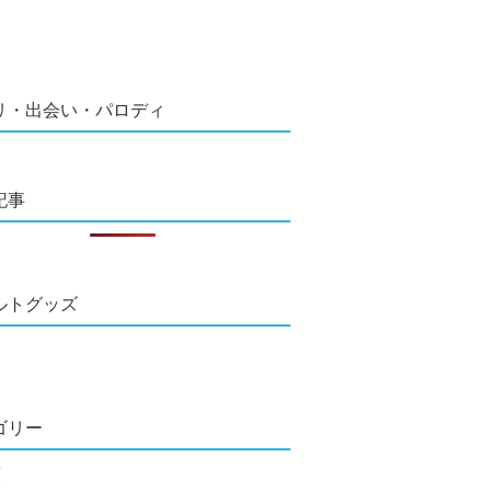
リ・出会い・パロディ
記事
ルトグッズ
ゴリー
類