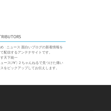
TRIBUTORS
め : ニュース
面白いブログの新着情報を
めて配信するアンテナサイトです。
ーす天下統一
ース(ﾉ∀`)
２ちゃんねるで見つけた痛い
ースをピックアップしてお伝えします。