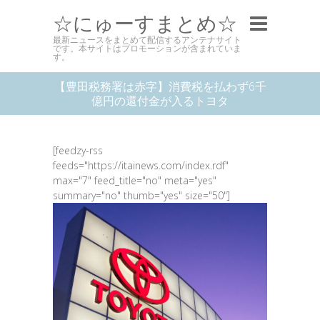
☆にゅーすまとめ☆
最新ニュースをまとめて配信するアンテナサイト
です。本サイトはプロモーションが含まれていま
す。
【豊田税務署は赤字】消費税を払わず6千
億円の還付金が入るトヨタ
[feedzy-rss
feeds="https://itainews.com/index.rdf"
max="7" feed_title="no" meta="yes"
summary="no" thumb="yes" size="50"]