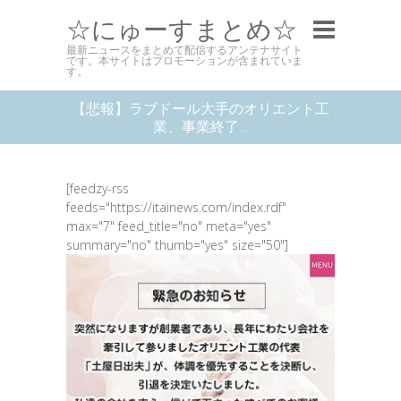
☆にゅーすまとめ☆
最新ニュースをまとめて配信するアンテナサイト
です。本サイトはプロモーションが含まれていま
す。
【悲報】ラブドール大手のオリエント工
業、事業終了…
[feedzy-rss
feeds="https://itainews.com/index.rdf"
max="7" feed_title="no" meta="yes"
summary="no" thumb="yes" size="50"]