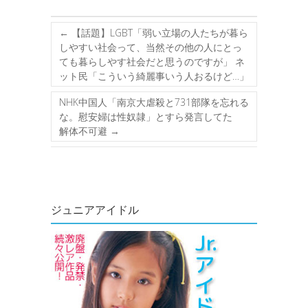
←
【話題】LGBT「弱い立場の人たちが暮ら
しやすい社会って、当然その他の人にとっ
ても暮らしやす社会だと思うのですが」 ネ
ット民「こういう綺麗事いう人おるけど…」
NHK中国人「南京大虐殺と731部隊を忘れる
な。慰安婦は性奴隷」とすら発言してた
解体不可避
→
ジュニアアイドル