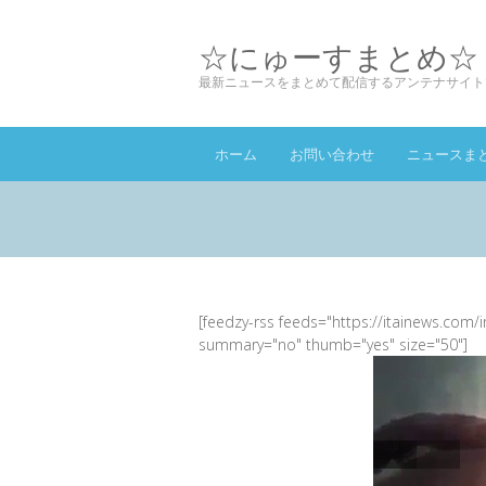
☆にゅーすまとめ☆
最新ニュースをまとめて配信するアンテナサイト
ホーム
お問い合わせ
ニュースま
[feedzy-rss feeds="https://itainews.com/
summary="no" thumb="yes" size="50"]