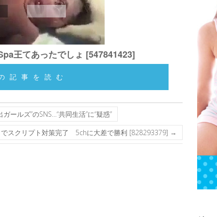
a王てあったでしょ [547841423]
の記事を読む
ールズ”のSNS…“共同生活”に“疑惑”
クリプト対策完了 5chに大差で勝利 [828293379]
→