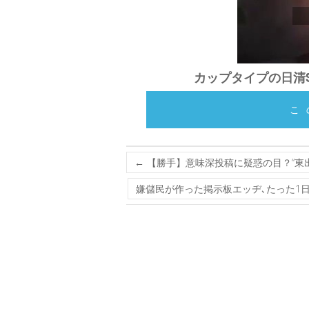
カップタイプの日清Sp
こ
←
【勝手】意味深投稿に疑惑の目？“東出ガ
嫌儲民が作った掲示板エッヂ､たった1日でス