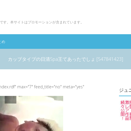
です。本サイトはプロモーションが含まれています。
とめ
カップタイプの日清Spa王てあったでしょ [547841423]
index.rdf" max="7" feed_title="no" meta="yes"
ジュ