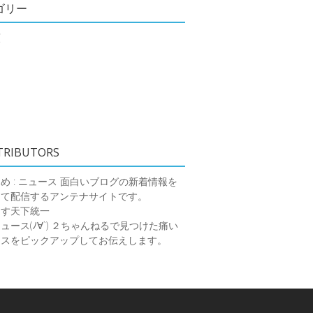
ゴリー
類
TRIBUTORS
め : ニュース
面白いブログの新着情報を
めて配信するアンテナサイトです。
ーす天下統一
ース(ﾉ∀`)
２ちゃんねるで見つけた痛い
ースをピックアップしてお伝えします。