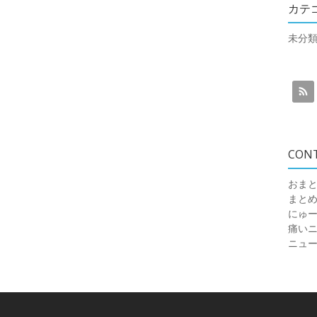
カテ
未分
CON
おまと
まと
にゅ
痛いニュ
ニュ