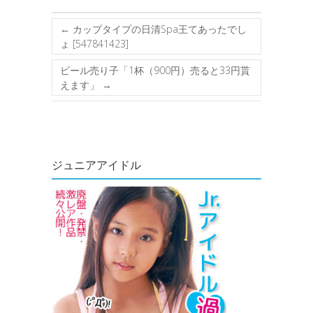
←
カップタイプの日清Spa王てあったでし
ょ [547841423]
ビール売り子「1杯（900円）売ると33円貰
えます」
→
ジュニアアイドル