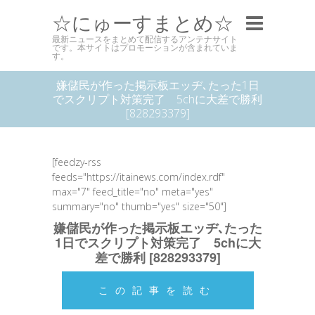
☆にゅーすまとめ☆
最新ニュースをまとめて配信するアンテナサイト
です。本サイトはプロモーションが含まれていま
す。
嫌儲民が作った掲示板エッヂ､たった1日
でスクリプト対策完了 5chに大差で勝利
[828293379]
[feedzy-rss
feeds="https://itainews.com/index.rdf"
max="7" feed_title="no" meta="yes"
summary="no" thumb="yes" size="50"]
嫌儲民が作った掲示板エッヂ､たった
1日でスクリプト対策完了 5chに大
差で勝利 [828293379]
この記事を読む