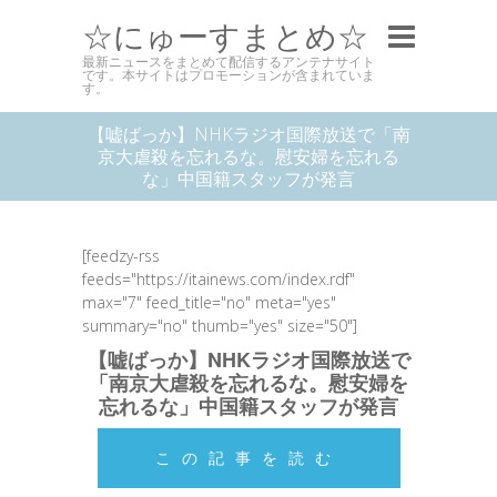
☆にゅーすまとめ☆
最新ニュースをまとめて配信するアンテナサイト
です。本サイトはプロモーションが含まれていま
す。
【嘘ばっか】NHKラジオ国際放送で「南
京大虐殺を忘れるな。慰安婦を忘れる
な」中国籍スタッフが発言
[feedzy-rss
feeds="https://itainews.com/index.rdf"
max="7" feed_title="no" meta="yes"
summary="no" thumb="yes" size="50"]
【嘘ばっか】NHKラジオ国際放送で
「南京大虐殺を忘れるな。慰安婦を
忘れるな」中国籍スタッフが発言
この記事を読む