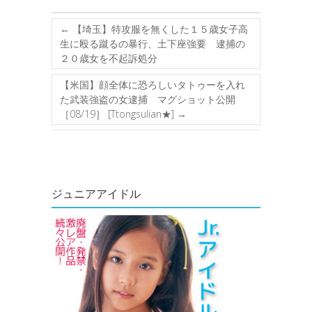
←
【埼玉】特攻服を無くした１５歳女子高
生に殴る蹴るの暴行、土下座強要 逮捕の
２０歳女を不起訴処分
【米国】顔全体に恐ろしいタトゥーを入れ
た武装強盗の女逮捕 マグショット公開
［08/19］ [Ttongsulian★]
→
ジュニアアイドル