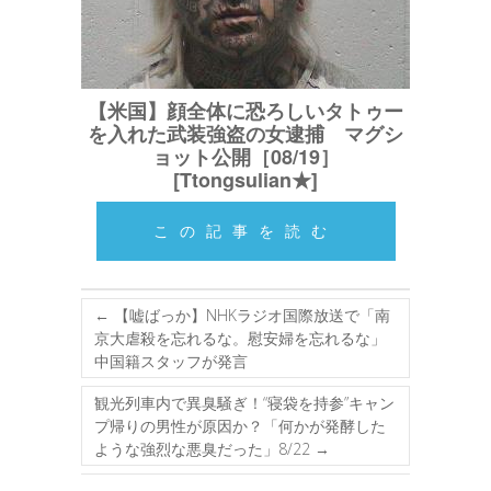
【米国】顔全体に恐ろしいタトゥー
を入れた武装強盗の女逮捕 マグシ
ョット公開［08/19］
[Ttongsulian★]
この記事を読む
←
【嘘ばっか】NHKラジオ国際放送で「南
京大虐殺を忘れるな。慰安婦を忘れるな」
中国籍スタッフが発言
観光列車内で異臭騒ぎ！“寝袋を持参”キャン
プ帰りの男性が原因か？「何かが発酵した
ような強烈な悪臭だった」8/22
→