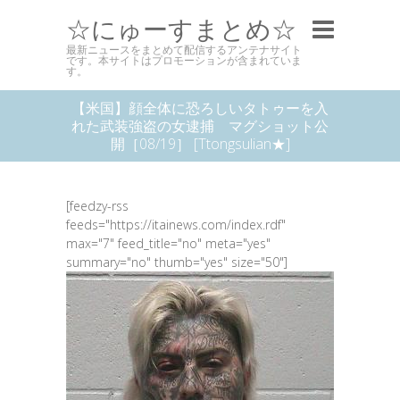
☆にゅーすまとめ☆
最新ニュースをまとめて配信するアンテナサイト
です。本サイトはプロモーションが含まれていま
す。
【米国】顔全体に恐ろしいタトゥーを入
れた武装強盗の女逮捕 マグショット公
開［08/19］ [Ttongsulian★]
[feedzy-rss
feeds="https://itainews.com/index.rdf"
max="7" feed_title="no" meta="yes"
summary="no" thumb="yes" size="50"]