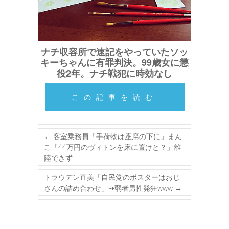
ナチ収容所で速記をやっていたソッ
キーちゃんに有罪判決。99歳女に懲
役2年。ナチ戦犯に時効なし
この記事を読む
←
客室乗務員「手荷物は座席の下に」まん
こ「44万円のヴィトンを床に置けと？」離
陸できず
トラウデン直美「自民党のポスターはおじ
さんの詰め合わせ」⇢弱者男性発狂www
→