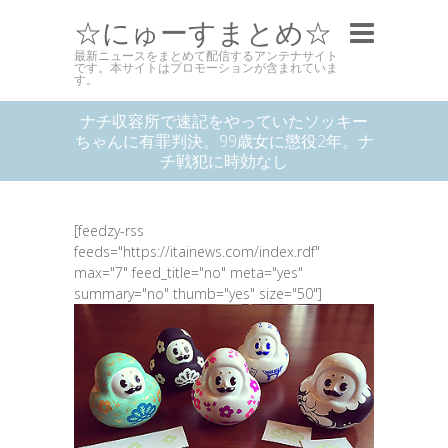
☆にゅーすまとめ☆
最新ニュースをまとめて配信するアンテナサイト
です。本サイトはプロモーションが含まれていま
す。
ナチ収容所で速記をやっていたソッキー
ちゃんに有罪判決。99歳女に懲役2年。ナ
チ戦犯に時効なし
[feedzy-rss
feeds="https://itainews.com/index.rdf"
max="7" feed_title="no" meta="yes"
summary="no" thumb="yes" size="50"]