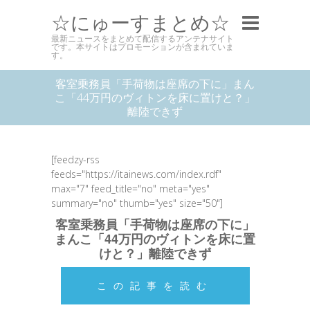
☆にゅーすまとめ☆
最新ニュースをまとめて配信するアンテナサイト
です。本サイトはプロモーションが含まれていま
す。
客室乗務員「手荷物は座席の下に」まん
こ「44万円のヴィトンを床に置けと？」
離陸できず
[feedzy-rss
feeds="https://itainews.com/index.rdf"
max="7" feed_title="no" meta="yes"
summary="no" thumb="yes" size="50"]
客室乗務員「手荷物は座席の下に」
まんこ「44万円のヴィトンを床に置
けと？」離陸できず
この記事を読む