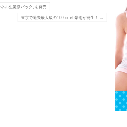
ーネル生誕祭パック｣を発売
東京で過去最大級の100mm/h豪雨が発生！
→