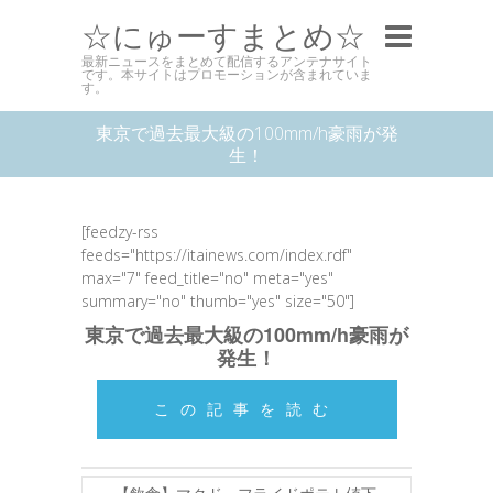
☆にゅーすまとめ☆
最新ニュースをまとめて配信するアンテナサイト
です。本サイトはプロモーションが含まれていま
す。
東京で過去最大級の100mm/h豪雨が発
生！
[feedzy-rss
feeds="https://itainews.com/index.rdf"
max="7" feed_title="no" meta="yes"
summary="no" thumb="yes" size="50"]
東京で過去最大級の100mm/h豪雨が
発生！
この記事を読む