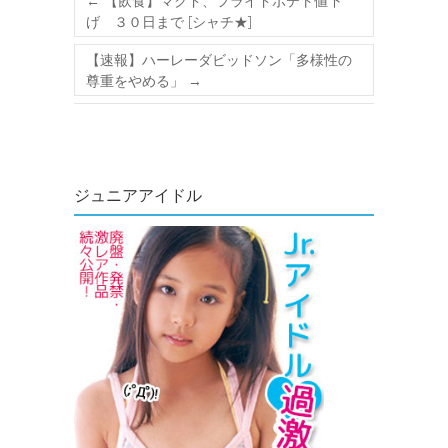
←
【飲食】マクド、フライドポテト値下
げ ３０日まで [シャチ★]
【速報】ハーレーダビッドソン「多様性の
尊重をやめる」
→
ジュニアアイドル