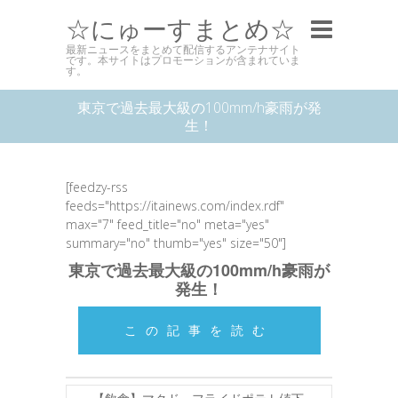
☆にゅーすまとめ☆
最新ニュースをまとめて配信するアンテナサイト
です。本サイトはプロモーションが含まれていま
す。
東京で過去最大級の100mm/h豪雨が発
生！
[feedzy-rss
feeds="https://itainews.com/index.rdf"
max="7" feed_title="no" meta="yes"
summary="no" thumb="yes" size="50"]
東京で過去最大級の100mm/h豪雨が
発生！
この記事を読む