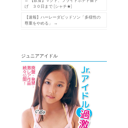
←
【飲食】マクド、フライドポテト値下
げ ３０日まで [シャチ★]
【速報】ハーレーダビッドソン「多様性の
尊重をやめる」
→
ジュニアアイドル