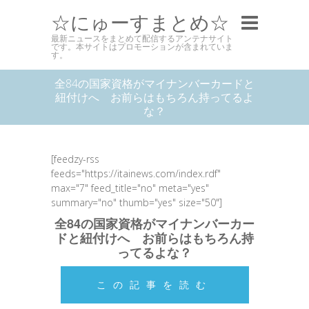
☆にゅーすまとめ☆
最新ニュースをまとめて配信するアンテナサイト
です。本サイトはプロモーションが含まれていま
す。
全84の国家資格がマイナンバーカードと
紐付けへ お前らはもちろん持ってるよ
な？
[feedzy-rss
feeds="https://itainews.com/index.rdf"
max="7" feed_title="no" meta="yes"
summary="no" thumb="yes" size="50"]
全84の国家資格がマイナンバーカー
ドと紐付けへ お前らはもちろん持
ってるよな？
この記事を読む