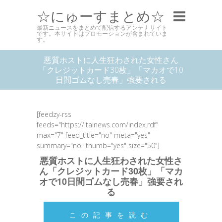
☆にゅーすまとめ☆
最新ニュースをまとめて配信するアンテナサイト
です。本サイトはプロモーションが含まれていま
す。
悪質ホストに人生狂わされた女性さん
「クレジットカード30枚」「マカオで10
日間ゴムなし売春」強要される
[feedzy-rss
feeds="https://itainews.com/index.rdf"
max="7" feed_title="no" meta="yes"
summary="no" thumb="yes" size="50"]
悪質ホストに人生狂わされた女性さ
ん「クレジットカード30枚」「マカ
オで10日間ゴムなし売春」強要され
る
この記事を読む