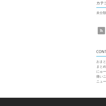
カテ
未分
CON
おまと
まと
にゅ
痛いニュ
ニュ