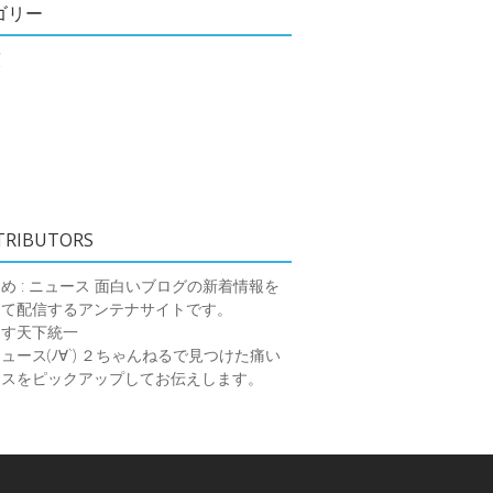
ゴリー
類
TRIBUTORS
め : ニュース
面白いブログの新着情報を
めて配信するアンテナサイトです。
ーす天下統一
ース(ﾉ∀`)
２ちゃんねるで見つけた痛い
ースをピックアップしてお伝えします。