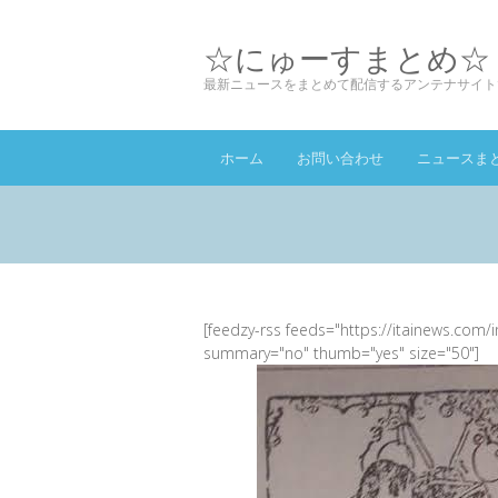
☆にゅーすまとめ☆
最新ニュースをまとめて配信するアンテナサイト
ホーム
お問い合わせ
ニュースま
[feedzy-rss feeds="https://itainews.com/
summary="no" thumb="yes" size="50"]