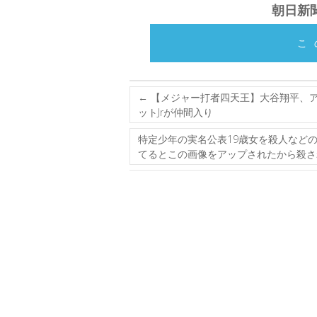
朝日新聞
こ
←
【メジャー打者四天王】大谷翔平、
ットJrが仲間入り
特定少年の実名公表19歳女を殺人などの
てるとこの画像をアップされたから殺された