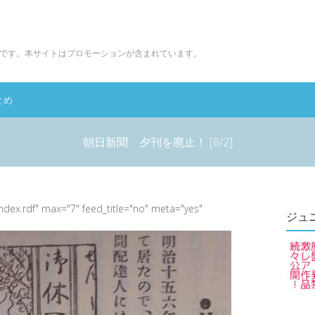
です。本サイトはプロモーションが含まれています。
とめ
朝日新聞 夕刊を廃止！ [8/2]
index.rdf" max="7" feed_title="no" meta="yes"
ジュ