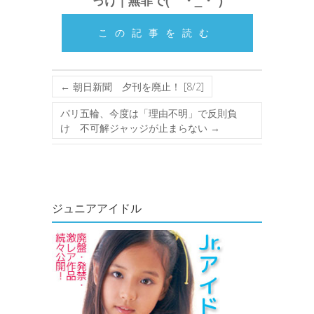
っけ | 無罪で(｀・_・´)
この記事を読む
←
朝日新聞 夕刊を廃止！ [8/2]
パリ五輪、今度は「理由不明」で反則負
け 不可解ジャッジが止まらない
→
ジュニアアイドル