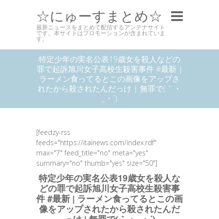
☆にゅーすまとめ☆
最新ニュースをまとめて配信するアンテナサイト
です。本サイトはプロモーションが含まれていま
す。
特定少年の実名公表19歳女を殺人などの
罪で起訴旭川女子高校生殺害事件 #最新 |
ラーメン食ってるとこの画像をアップさ
れたから殺されたんだっけ | 無罪で(｀・
_・´)
[feedzy-rss
feeds="https://itainews.com/index.rdf"
max="7" feed_title="no" meta="yes"
summary="no" thumb="yes" size="50"]
特定少年の実名公表19歳女を殺人な
どの罪で起訴旭川女子高校生殺害事
件 #最新 | ラーメン食ってるとこの画
像をアップされたから殺されたんだ