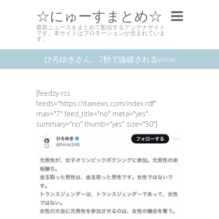
☆にゅーすまとめ☆
最新ニュースをまとめて配信するアンテナサイト
です。本サイトはプロモーションが含まれていま
す。
ひろゆきさん、2秒で論破されるwww
[feedzy-rss
feeds="https://itainews.com/index.rdf"
max="7" feed_title="no" meta="yes"
summary="no" thumb="yes" size="50"]