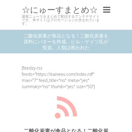
☆にゅーすまとめ☆
最新ニュースをまとめて配信するアンテナサイト
です。本サイトはプロモーションが含まれていま
す。
二酸化炭素が食品となる！二酸化炭素を
原料にバターを作成。ビル・ゲイツ氏が
投資。人類は救われた
[feedzy-rss
feeds="https://itainews.com/index.rdf"
max="7" feed_title="no" meta="yes"
summary="no" thumb="yes" size="50"]
二酸化炭素が食品となる！二酸化炭