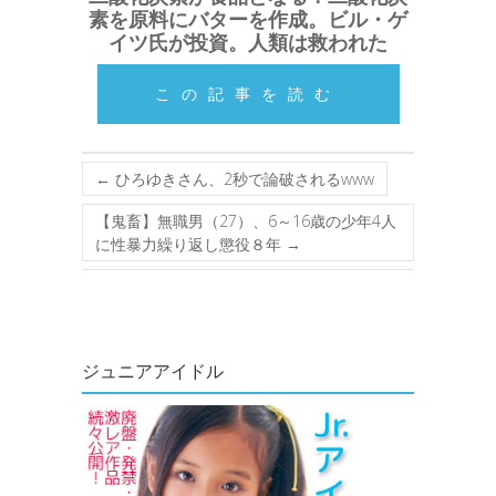
素を原料にバターを作成。ビル・ゲ
イツ氏が投資。人類は救われた
この記事を読む
←
ひろゆきさん、2秒で論破されるwww
【鬼畜】無職男（27）、6～16歳の少年4人
に性暴力繰り返し懲役８年
→
ジュニアアイドル