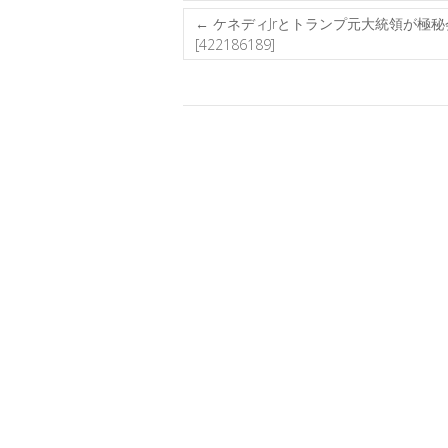
←
ケネディJrとトランプ元大統領が極
[422186189]