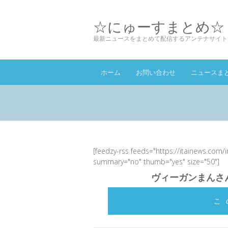
☆にゅーすまとめ☆
最新ニュースをまとめて配信するアンテナサイト
ホーム
お問い合わせ
ニュースま
[feedzy-rss feeds="https://itainews.com/
summary="no" thumb="yes" size="50"]
ヴィーガンまんさ
こ