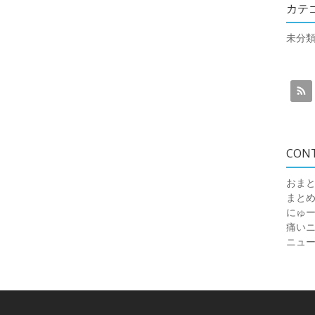
カテ
未分
CON
おまと
まと
にゅ
痛いニュ
ニュ