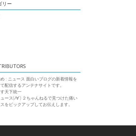
ゴリー
類
TRIBUTORS
め : ニュース
面白いブログの新着情報を
めて配信するアンテナサイトです。
ーす天下統一
ース(ﾉ∀`)
２ちゃんねるで見つけた痛い
ースをピックアップしてお伝えします。