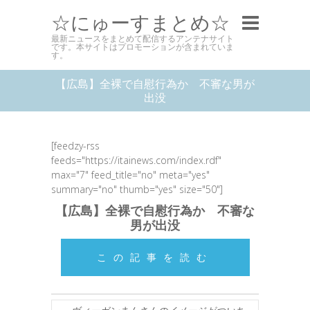
☆にゅーすまとめ☆
最新ニュースをまとめて配信するアンテナサイト
です。本サイトはプロモーションが含まれていま
す。
【広島】全裸で自慰行為か 不審な男が
出没
[feedzy-rss
feeds="https://itainews.com/index.rdf"
max="7" feed_title="no" meta="yes"
summary="no" thumb="yes" size="50"]
【広島】全裸で自慰行為か 不審な
男が出没
この記事を読む