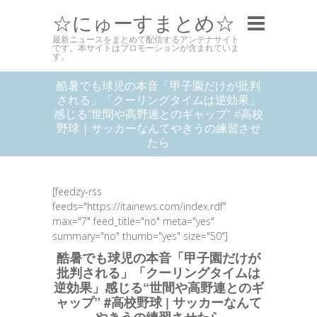
☆にゅーすまとめ☆
最新ニュースをまとめて配信するアンテナサイト
です。本サイトはプロモーションが含まれていま
す。
酷暑でも球児の本音「甲子園だけが批判
される」「クーリングタイムは逆効果」
感じる“世間や高野連とのギャップ” #高校
野球 | サッカーなんてやきうの練習させ
たら
[feedzy-rss
feeds="https://itainews.com/index.rdf"
max="7" feed_title="no" meta="yes"
summary="no" thumb="yes" size="50"]
酷暑でも球児の本音「甲子園だけが
批判される」「クーリングタイムは
逆効果」感じる“世間や高野連とのギ
ャップ” #高校野球 | サッカーなんて