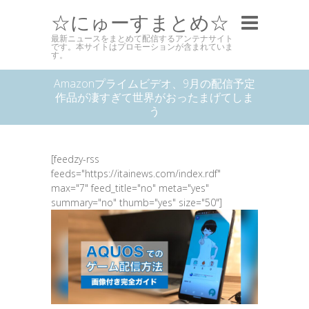
☆にゅーすまとめ☆
最新ニュースをまとめて配信するアンテナサイト
です。本サイトはプロモーションが含まれていま
す。
Amazonプライムビデオ、9月の配信予定
作品が凄すぎて世界がおったまげてしま
う
[feedzy-rss
feeds="https://itainews.com/index.rdf"
max="7" feed_title="no" meta="yes"
summary="no" thumb="yes" size="50"]