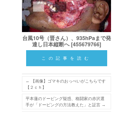
台風10号（晋さん）、935hPaまで発
達し日本縦断へ [455679766]
この記事を読む
←
【画像】ゴマキのおっぺいがこちらです
【２ｃｈ】
平本蓮のドーピング疑惑、格闘家の赤沢選
手が「ドーピングの方法教えた」と証言
→