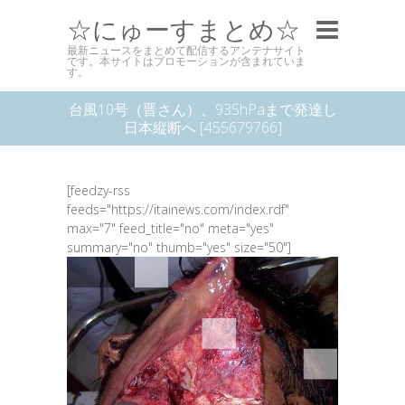
☆にゅーすまとめ☆
最新ニュースをまとめて配信するアンテナサイト
です。本サイトはプロモーションが含まれていま
す。
台風10号（晋さん）、935hPaまで発達し
日本縦断へ [455679766]
[feedzy-rss
feeds="https://itainews.com/index.rdf"
max="7" feed_title="no" meta="yes"
summary="no" thumb="yes" size="50"]