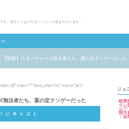
です。本サイトはプロモーションが含まれています。
とめ
【朗報】スターウォーズ無法者たち、案の定クソゲーだった
index.rdf" max="7" feed_title="no" meta="yes"
ジュ
ズ無法者たち、案の定クソゲーだった
の記事を読む