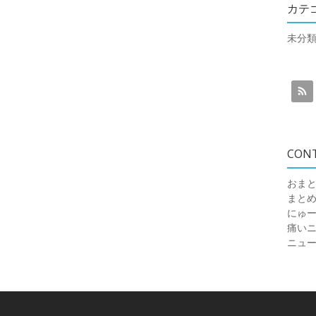
カテ
未分
CON
おまと
まと
にゅ
痛いニュ
ニュ