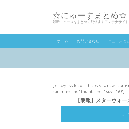
☆にゅーすまとめ☆
最新ニュースをまとめて配信するアンテナサイト
ホーム
お問い合わせ
ニュースま
[feedzy-rss feeds="https://itainews.com/
summary="no" thumb="yes" size="50"]
【朗報】スターウォー
こ