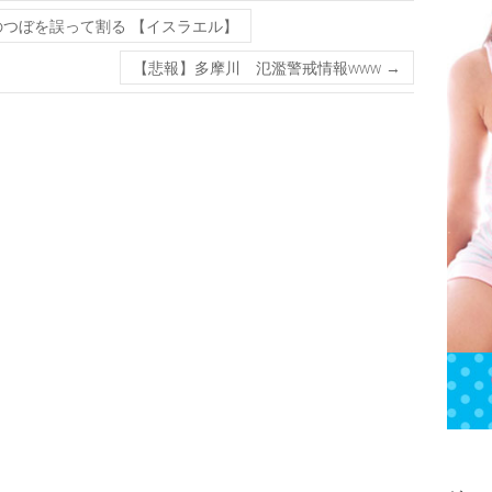
つぼを誤って割る 【イスラエル】
【悲報】多摩川 氾濫警戒情報www
→