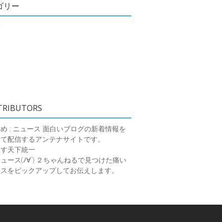
ゴリー
類
TRIBUTORS
め : ニュース
面白いブログの新着情報を
めて配信するアンテナサイトです。
ーす天下統一
ース(ﾉ∀`)
２ちゃんねるで見つけた痛い
ースをピックアップしてお伝えします。