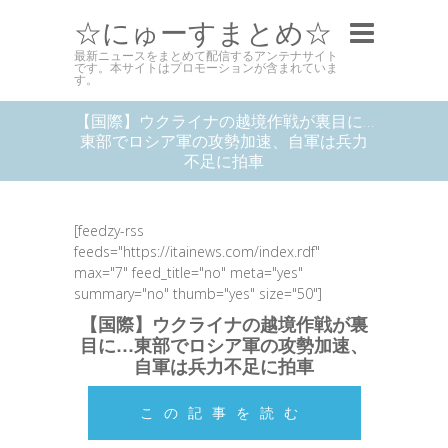
☆にゅーすまとめ☆
最新ニュースをまとめて配信するアンテナサイト
です。本サイトはプロモーションが含まれていま
す。
【国際】ウクライナの越境作戦が裏目に…
東部でロシア軍の攻勢加速、自軍は兵力
不足に拍車
[feedzy-rss
feeds="https://itainews.com/index.rdf"
max="7" feed_title="no" meta="yes"
summary="no" thumb="yes" size="50"]
【国際】ウクライナの越境作戦が裏
目に…東部でロシア軍の攻勢加速、
自軍は兵力不足に拍車
この記事を読む