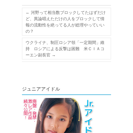
←
河野って相当数ブロックしてたはずだけ
ど、異論唱えただけの人をブロックして情
報の流動性を絶ってる人が総理やっていい
の？
ウクライナ、制圧ロシア領「一定期間」維
持 ロシアによる反撃は困難 米ＣＩＡコ
ーエン副長官
→
ジュニアアイドル