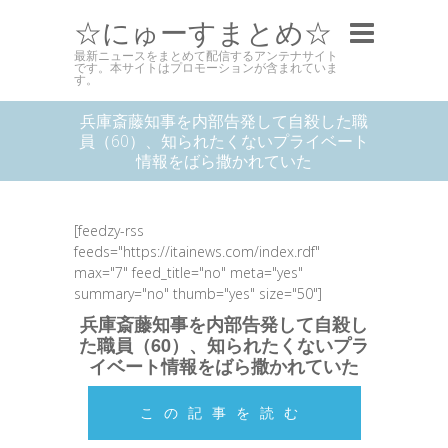
☆にゅーすまとめ☆
最新ニュースをまとめて配信するアンテナサイト
です。本サイトはプロモーションが含まれていま
す。
兵庫斎藤知事を内部告発して自殺した職
員（60）、知られたくないプライベート
情報をばら撒かれていた
[feedzy-rss
feeds="https://itainews.com/index.rdf"
max="7" feed_title="no" meta="yes"
summary="no" thumb="yes" size="50"]
兵庫斎藤知事を内部告発して自殺し
た職員（60）、知られたくないプラ
イベート情報をばら撒かれていた
この記事を読む