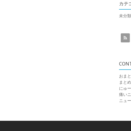
カテ
未分
CON
おまと
まと
にゅ
痛いニュ
ニュ