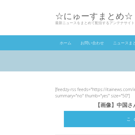
☆にゅーすまとめ☆
最新ニュースをまとめて配信するアンテナサイト
ホーム
お問い合わせ
ニュースま
[feedzy-rss feeds="https://itainews.com/
summary="no" thumb="yes" size="50"]
【画像】中国さ
こ