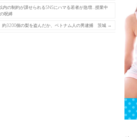
以内の制約が課せられるSNSにハマる若者が急増…授業中
の呪縛
約3200個の梨を盗んだか、ベトナム人の男逮捕 茨城
→