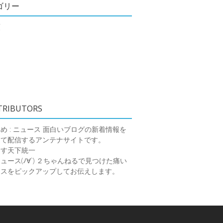
ゴリー
類
TRIBUTORS
め : ニュース
面白いブログの新着情報を
めて配信するアンテナサイトです。
ーす天下統一
ース(ﾉ∀`)
２ちゃんねるで見つけた痛い
ースをピックアップしてお伝えします。