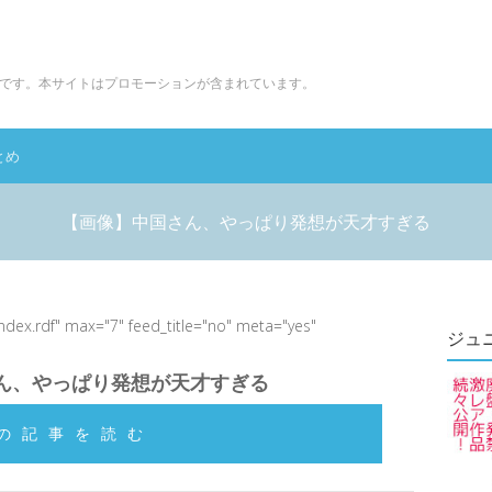
です。本サイトはプロモーションが含まれています。
とめ
【画像】中国さん、やっぱり発想が天才すぎる
index.rdf" max="7" feed_title="no" meta="yes"
ジュ
ん、やっぱり発想が天才すぎる
の記事を読む