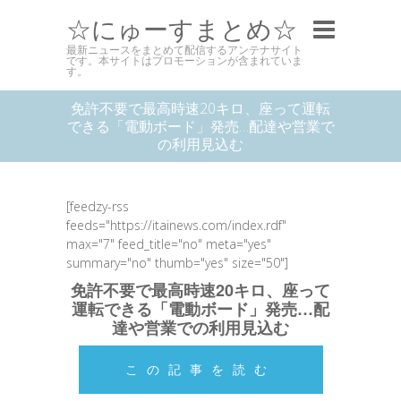
☆にゅーすまとめ☆
最新ニュースをまとめて配信するアンテナサイト
です。本サイトはプロモーションが含まれていま
す。
免許不要で最高時速20キロ、座って運転
できる「電動ボード」発売…配達や営業で
の利用見込む
[feedzy-rss
feeds="https://itainews.com/index.rdf"
max="7" feed_title="no" meta="yes"
summary="no" thumb="yes" size="50"]
免許不要で最高時速20キロ、座って
運転できる「電動ボード」発売…配
達や営業での利用見込む
この記事を読む