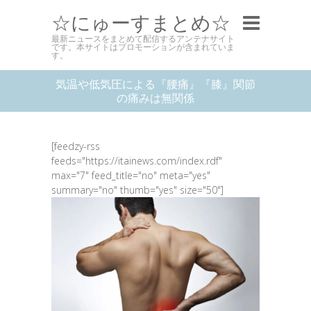
☆にゅーすまとめ☆
最新ニュースをまとめて配信するアンテナサイト
です。本サイトはプロモーションが含まれていま
す。
気温や低気圧による『腰痛』『膝』関節
の痛みは無関係
[feedzy-rss
feeds="https://itainews.com/index.rdf"
max="7" feed_title="no" meta="yes"
summary="no" thumb="yes" size="50"]