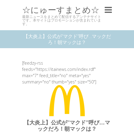
☆にゅーすまとめ☆
最新ニュースをまとめて配信するアンテナサイト
です。本サイトはプロモーションが含まれていま
す。
【大炎上】公式が”マクド”呼び…マックだ
ろ！朝マックは？
[feedzy-rss
feeds="https://itainews.com/index.rdf"
max="7" feed_title="no" meta="yes"
summary="no" thumb="yes" size="50"]
【大炎上】公式が”マクド”呼び…マ
ックだろ！朝マックは？