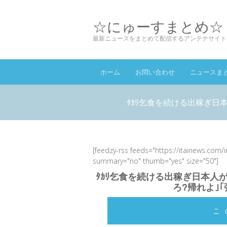
☆にゅーすまとめ☆
最新ニュースをまとめて配信するアンテナサイト
ホーム
お問い合わせ
ニュースま
ﾀｶﾘ乞食を続ける出稼ぎ日本
[feedzy-rss feeds="https://itainews.com/
summary="no" thumb="yes" size="50"]
ﾀｶﾘ乞食を続ける出稼ぎ日本人
ろ?帰れよ｣｢強
こ