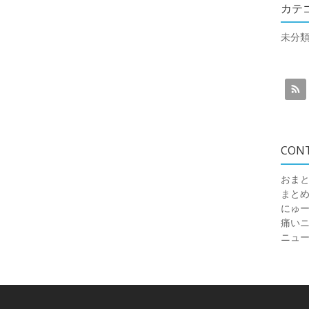
カテ
未分
CON
おまと
まと
にゅ
痛いニュ
ニュ