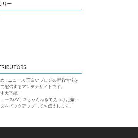
ゴリー
類
TRIBUTORS
め : ニュース
面白いブログの新着情報を
めて配信するアンテナサイトです。
ーす天下統一
ース(ﾉ∀`)
２ちゃんねるで見つけた痛い
ースをピックアップしてお伝えします。