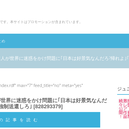
です。本サイトはプロモーションが含まれています。
とめ
人が世界に迷惑をかけ問題に｢日本は好景気なんだろ?帰れよ｣｢強制送還
index.rdf" max="7" feed_title="no" meta="yes"
ジュ
が世界に迷惑をかけ問題に｢日本は好景気なんだ
制送還しろ｣ [828293379]
の記事を読む