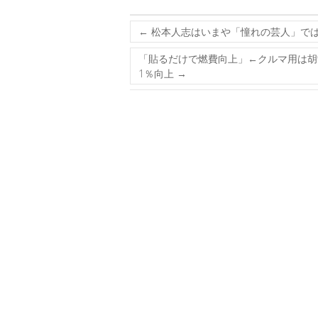
←
松本人志はいまや「憧れの芸人」では
「貼るだけで燃費向上」←クルマ用は胡
1％向上
→