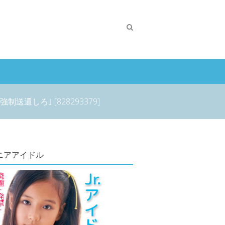
しろ｣ [828293379]
ニアアイドル