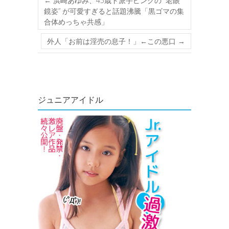
←
浜崎あゆみ、45歳ド派手ピンクの “老眼
鏡姿” が可愛すぎると話題沸騰「黒ゴマの集
合体めっちゃ共感」
外人「お前は淫売の息子！」←この悪口
→
ジュニアアイドル