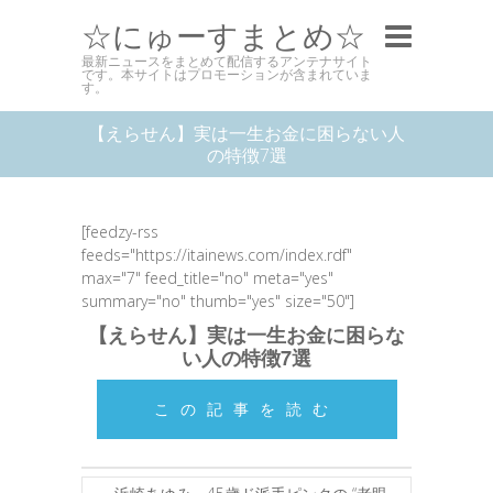
☆にゅーすまとめ☆
最新ニュースをまとめて配信するアンテナサイト
です。本サイトはプロモーションが含まれていま
す。
【えらせん】実は一生お金に困らない人
の特徴7選
[feedzy-rss
feeds="https://itainews.com/index.rdf"
max="7" feed_title="no" meta="yes"
summary="no" thumb="yes" size="50"]
【えらせん】実は一生お金に困らな
い人の特徴7選
この記事を読む