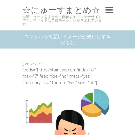
☆にゅーすまとめ☆
最新ニュースをまとめて配信するアンテナサイト
です。本サイトはプロモーションが含まれていま
す。
コンサルって悪いイメージが先行しすぎ
だよな
[feedzy-rss
feeds="https://itainews.com/index.rdf"
max="7" feed_title="no" meta="yes"
summary="no" thumb="yes" size="50"]