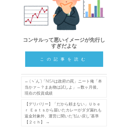
コンサルって悪いイメージが先行し
すぎだよな
この記事を読む
←
(ヽ´ん`)「NISAは政府の罠」ニート俺「本
当かァ～？まあ物は試しよ」→数ヶ月後。
現在の投資成績
【デリバリー】「だから頼まない」Ｕｂｅ
ｒ Ｅａｔｓから届いたカレーがダダ漏れも
返金対象外、運営に聞いた“払い戻し”基準
【２ｃｈ】
→