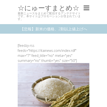
☆にゅーすまとめ☆
最新ニュースをまとめて配信するアンテナサイト
です。本サイトはプロモーションが含まれていま
す。
【悲報】新米の価格、2割以上値上げへ
[feedzy-rss
feeds="https://itainews.com/index.rdf"
max="7" feed_title="no" meta="yes"
summary="no" thumb="yes" size="50"]