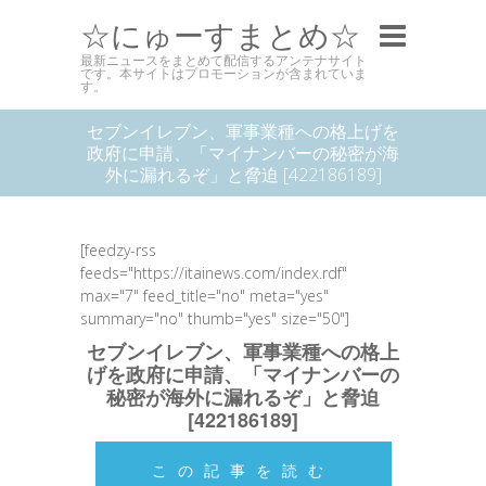
☆にゅーすまとめ☆
最新ニュースをまとめて配信するアンテナサイト
です。本サイトはプロモーションが含まれていま
す。
セブンイレブン、軍事業種への格上げを
政府に申請、「マイナンバーの秘密が海
外に漏れるぞ」と脅迫 [422186189]
[feedzy-rss
feeds="https://itainews.com/index.rdf"
max="7" feed_title="no" meta="yes"
summary="no" thumb="yes" size="50"]
セブンイレブン、軍事業種への格上
げを政府に申請、「マイナンバーの
秘密が海外に漏れるぞ」と脅迫
[422186189]
この記事を読む