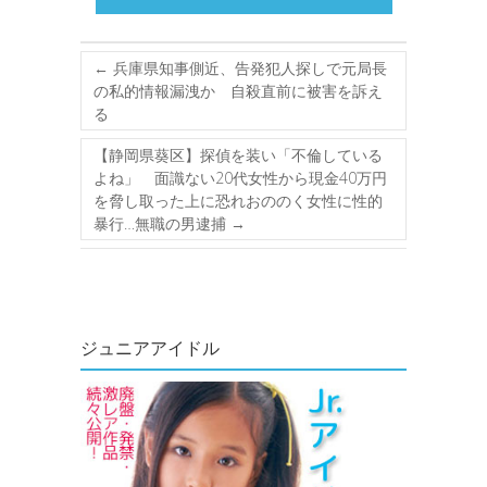
←
兵庫県知事側近、告発犯人探しで元局長
の私的情報漏洩か 自殺直前に被害を訴え
る
【静岡県葵区】探偵を装い「不倫している
よね」 面識ない20代女性から現金40万円
を脅し取った上に恐れおののく女性に性的
暴行…無職の男逮捕
→
ジュニアアイドル