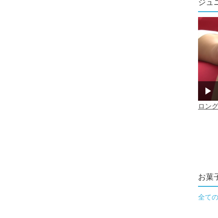
ジュ
お菓
全て