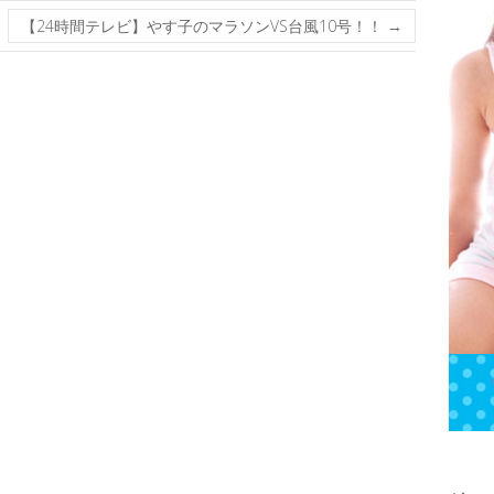
【24時間テレビ】やす子のマラソンVS台風10号！！
→