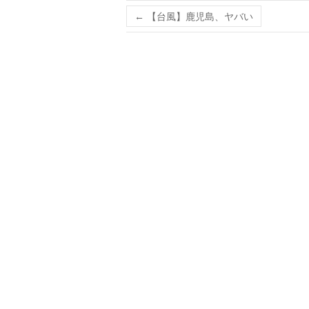
←
【台風】鹿児島、ヤバい