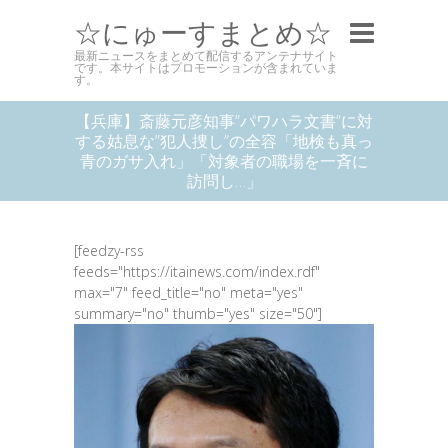
☆にゅーすまとめ☆
最新ニュースをまとめて配信するアンテナサイト
です。本サイトはプロモーションが含まれていま
す。
【兵庫】斎藤元彦知事”パワハラ文書”に対
する姑息な”犯人捜し”の全容「地検も真っ
青のガサ入れ」「対象者の職場を一斉に
訪問し…」
[feedzy-rss
feeds="https://itainews.com/index.rdf"
max="7" feed_title="no" meta="yes"
summary="no" thumb="yes" size="50"]