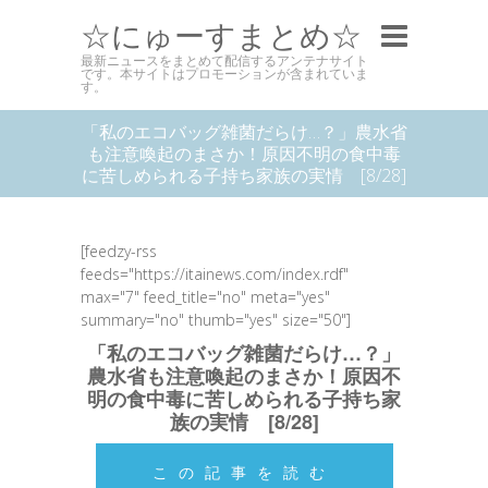
☆にゅーすまとめ☆
最新ニュースをまとめて配信するアンテナサイト
です。本サイトはプロモーションが含まれていま
す。
「私のエコバッグ雑菌だらけ…？」農水省
も注意喚起のまさか！原因不明の食中毒
に苦しめられる子持ち家族の実情 [8/28]
[feedzy-rss
feeds="https://itainews.com/index.rdf"
max="7" feed_title="no" meta="yes"
summary="no" thumb="yes" size="50"]
「私のエコバッグ雑菌だらけ…？」
農水省も注意喚起のまさか！原因不
明の食中毒に苦しめられる子持ち家
族の実情 [8/28]
この記事を読む