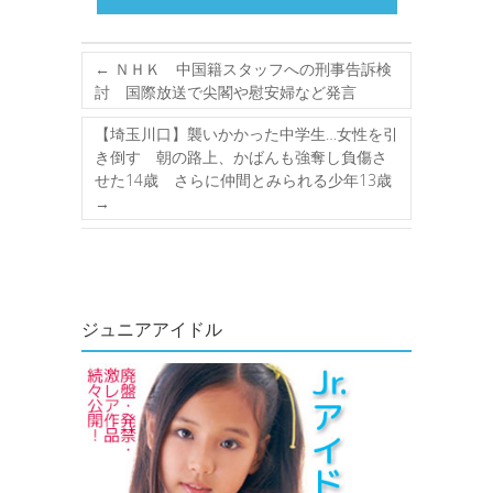
←
ＮＨＫ 中国籍スタッフへの刑事告訴検
討 国際放送で尖閣や慰安婦など発言
【埼玉川口】襲いかかった中学生…女性を引
き倒す 朝の路上、かばんも強奪し負傷さ
せた14歳 さらに仲間とみられる少年13歳
→
ジュニアアイドル