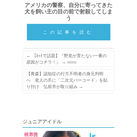
アメリカの警察、自分に寄ってきた
犬を飼い主の目の前で射殺してしま
う
この記事を読む
←
【ﾈｯﾄで話題】『野党が育たない一番の
原因がコチラ！』 → www
【青森】認知症の行方不明者の身元判明
へ 老人の爪に「二次元バーコード」を貼
り付け 弘前市が取り組み
→
ジュニアアイドル