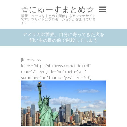
☆にゅーすまとめ☆
最新ニュースをまとめて配信するアンテナサイト
です。本サイトはプロモーションが含まれていま
す。
アメリカの警察、自分に寄ってきた犬を
飼い主の目の前で射殺してしまう
[feedzy-rss
feeds="https://itainews.com/index.rdf"
max="7" feed_title="no" meta="yes"
summary="no" thumb="yes" size="50"]