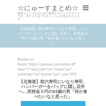
☆にゅーすまとめ☆
最新ニュースをまとめて配信するアンテナサイト
です。本サイトはプロモーションが含まれていま
す。
【北海道】助六寿司にいなり寿司、ハン
バーガーをバッグに隠し店外へ…所持金０
円の54歳の男「何か食べたいなと思っ
た」
[feedzy-rss
feeds="https://itainews.com/index.rdf"
max="7" feed_title="no" meta="yes"
summary="no" thumb="yes" size="50"]
【北海道】助六寿司にいなり寿司、
ハンバーガーをバッグに隠し店外
へ…所持金０円の54歳の男「何か食
べたいなと思った」