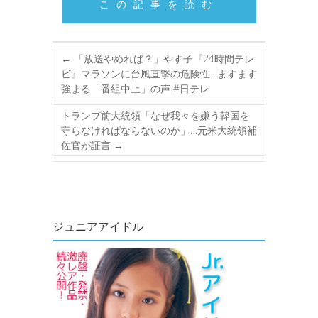
この記事を読む
←
「放送やめれば？」やす子『24時間テレ
ビ』マラソンに台風直撃の危険性…ますます
強まる「番組中止」の声 #日テレ
トランプ前大統領「なぜ我々を嫌う韓国を
守らなければならないのか」…元米大統領補
佐官が証言
→
ジュニアアイドル