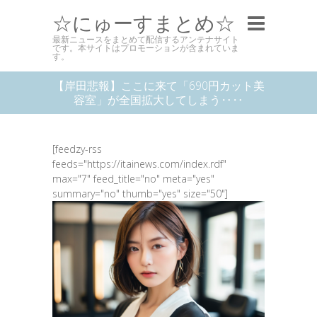
☆にゅーすまとめ☆
最新ニュースをまとめて配信するアンテナサイト
です。本サイトはプロモーションが含まれていま
す。
【岸田悲報】ここに来て「690円カット美
容室」が全国拡大してしまう‥‥
[feedzy-rss
feeds="https://itainews.com/index.rdf"
max="7" feed_title="no" meta="yes"
summary="no" thumb="yes" size="50"]