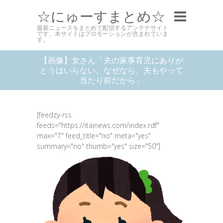
☆にゅーすまとめ☆
最新ニュースをまとめて配信するアンテナサイト
です。本サイトはプロモーションが含まれていま
す。
【画像】女さん「夫の家事育児にありが
とうはいらない。なぜなら、夫もやって
当たり前だから」
[feedzy-rss
feeds="https://itainews.com/index.rdf"
max="7" feed_title="no" meta="yes"
summary="no" thumb="yes" size="50"]