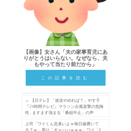
【画像】女さん「夫の家事育児にあ
りがとうはいらない。なぜなら、夫
もやって当たり前だから」
この記事を読む
←
【日テレ】「放送やめれば？」やす子
『24時間テレビ』マラソン台風直撃の危険
性…ますます強まる「番組中止」の声
上司「ワイくん息臭いよｗ毎日歯磨いて
る？ｗ」周り「ギャハハｗｗｗ」ワイ「ｴ