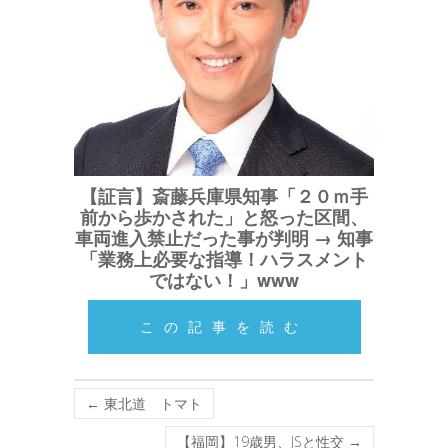
【証言】斎藤兵庫県知事「２０ｍ手
前から歩かされた」と怒った区間、
車両進入禁止だった事が判明 → 知事
「業務上必要な指導！ハラスメント
ではない！」www
この記事を読む
←
東北道 トマト
【福岡】19歳男、JSと性交
→