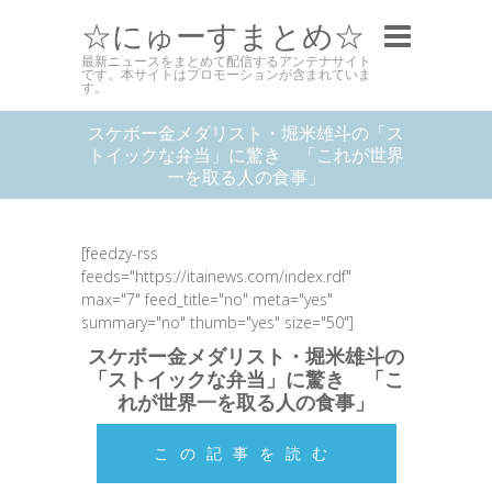
☆にゅーすまとめ☆
最新ニュースをまとめて配信するアンテナサイト
です。本サイトはプロモーションが含まれていま
す。
スケボー金メダリスト・堀米雄斗の「ス
トイックな弁当」に驚き 「これが世界
一を取る人の食事」
[feedzy-rss
feeds="https://itainews.com/index.rdf"
max="7" feed_title="no" meta="yes"
summary="no" thumb="yes" size="50"]
スケボー金メダリスト・堀米雄斗の
「ストイックな弁当」に驚き 「こ
れが世界一を取る人の食事」
この記事を読む