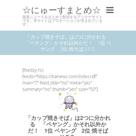
☆にゅーすまとめ☆
最新ニュースをまとめて配信するアンテナサイト
です。本サイトはプロモーションが含まれていま
す。
「カップ焼きそば」は2つに分かれる
「ペヤング」かそれ以外かだ！ 1位 ペ
ヤング 2位 焼そばU.F.O.
[feedzy-rss
feeds="https://itainews.com/index.rdf"
max="7" feed_title="no" meta="yes"
summary="no" thumb="yes" size="50"]
「カップ焼きそば」は2つに分かれ
る 「ペヤング」かそれ以外か
だ！ 1位 ペヤング 2位 焼そば