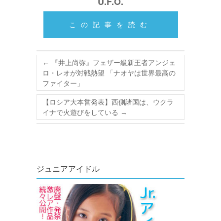
U.F.O.
この記事を読む
←
『井上尚弥』フェザー級新王者アンジェ
ロ・レオが対戦熱望 「ナオヤは世界最高の
ファイター」
【ロシア大本営発表】西側諸国は、ウクラ
イナで火遊びをしている
→
ジュニアアイドル