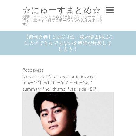
☆にゅーすまとめ☆
最新ニュースをまとめて配信するアンテナサイト
です。本サイトはプロモーションが含まれていま
す。
【週刊文春】SixTONES・森本慎太郎(27)
にガチでとんでもない文春砲が炸裂して
しまう！
[feedzy-rss
feeds="https://itainews.com/index.rdf"
max="7" feed_title="no" meta="yes"
summary="no" thumb="yes" size="50"]