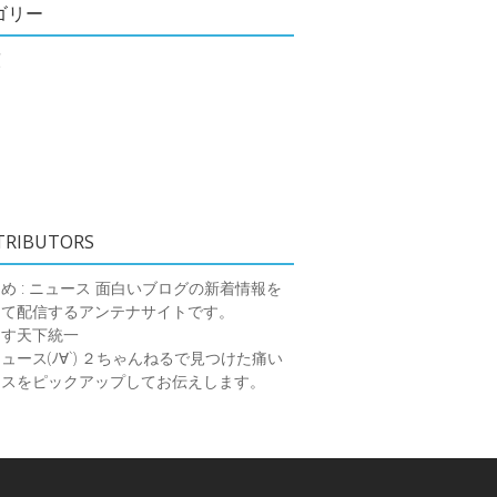
ゴリー
類
TRIBUTORS
め : ニュース
面白いブログの新着情報を
めて配信するアンテナサイトです。
ーす天下統一
ース(ﾉ∀`)
２ちゃんねるで見つけた痛い
ースをピックアップしてお伝えします。