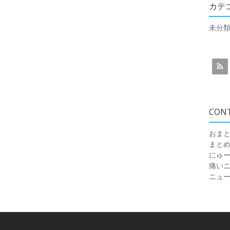
カテ
未分
CON
おまと
まと
にゅ
痛いニュ
ニュ