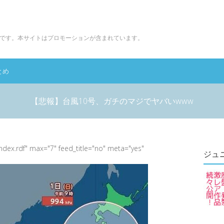
です。本サイトはプロモーションが含まれています。
とめ
【悲報】台風10号、ガチのマジでヤバいwww
index.rdf" max="7" feed_title="no" meta="yes"
ジュ