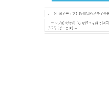
←
【中国メディア】欧州はEV紛争で最
トランプ前大統領「なぜ我々を嫌う韓国
[8/28] [ばーど★]
→