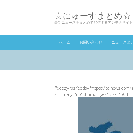
☆にゅーすまとめ☆
最新ニュースをまとめて配信するアンテナサイト
ホーム
お問い合わせ
ニュースま
[feedzy-rss feeds="https://itainews.com/
summary="no" thumb="yes" size="50"]