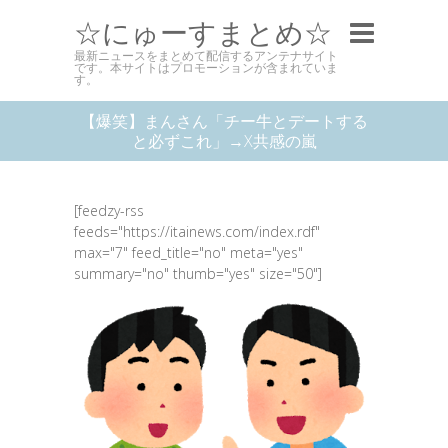
☆にゅーすまとめ☆
最新ニュースをまとめて配信するアンテナサイト
です。本サイトはプロモーションが含まれていま
す。
【爆笑】まんさん「チー牛とデートする
と必ずこれ」→X共感の嵐
[feedzy-rss
feeds="https://itainews.com/index.rdf"
max="7" feed_title="no" meta="yes"
summary="no" thumb="yes" size="50"]