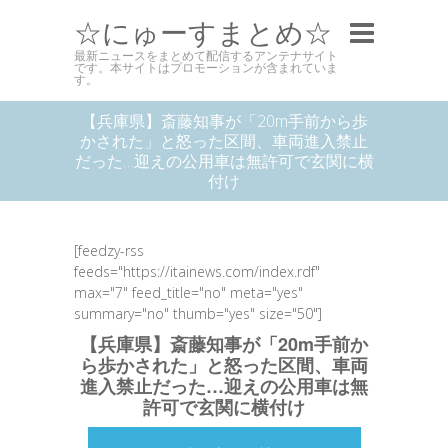
☆にゅーすまとめ☆
最新ニュースをまとめて配信するアンテナサイト
です。本サイトはプロモーションが含まれていま
す。
【兵庫県】斎藤知事が「20m手前から歩
かされた」と怒った区間、車両進入禁止
だった…迎えの公用車は無許可で玄関に横
付け
[feedzy-rss
feeds="https://itainews.com/index.rdf"
max="7" feed_title="no" meta="yes"
summary="no" thumb="yes" size="50"]
【兵庫県】斎藤知事が「20m手前か
ら歩かされた」と怒った区間、車両
進入禁止だった…迎えの公用車は無
許可で玄関に横付け